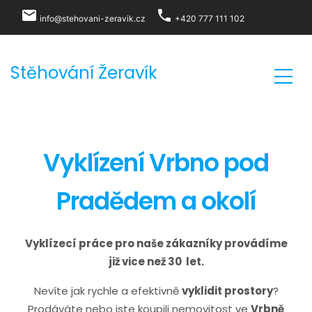
local_post_office
phone
info@stehovani-zeravik.cz
+420 777 111 102
Stěhování Žeravík
Vyklízení Vrbno pod
Pradědem a okolí
Vyklízecí práce pro naše zákazníky provádíme
již vice než 30 let.
Nevíte jak rychle a efektivně
vyklidit prostory
?
Prodáváte nebo jste koupili nemovitost ve
Vrbně