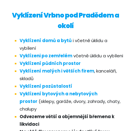
Vyklízení Vrbno pod Pradědem a
okolí
Vyklízení domů a bytů
i včetně úklidu a
vybílení
Vyklízeni po zemřelém
včetně úklidu a vybíleni
Vyklízení půdních prostor
Vyklízení malých i větších firem
, kanceláři,
skladů
Vyklízení pozůstalostí
Vyklízení bytových a nebytových
prostor
(sklepy, garáže, dvory, zahrady, chaty,
chalupy
Odvezeme větší a objemnější břemena k
likvidaci