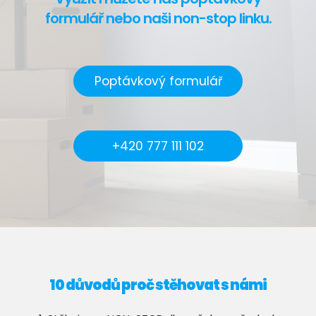
formulář nebo naši non-stop linku.
Poptávkový formulář
+420 777 111 102
10 důvodů proč stěhovat s námi