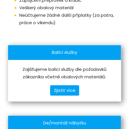
Zapůjčení přepravek a krabic
Veškerý obalový materiál
Neúčtujeme žádné další příplatky (za patra,
práce o víkendu)
Balící služby
Zajišťujeme balící služby dle požadavků
zákazníka včetně obalových materiálů.
Zjistit více
De/montáž nábytku