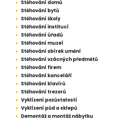
Stěhování domů
Stěhování bytů
Stěhování školy
Stěhování institucí
Stěhování úřadů
Stěhování muzeí
Stěhování sbírek umění
Stěhování vzácných předmětů
Stěhování firem
Stěhování kanceláří
Stěhování klavírů
Stěhování trezorů
Vyklízení pozůstalostí
Vyklízení půd a sklepů
Demontáž a montáž nábytku