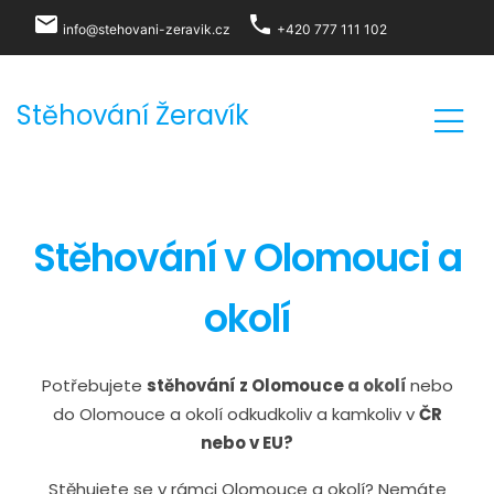
local_post_office
phone
info@stehovani-zeravik.cz
+420 777 111 102
Stěhování Žeravík
Stěhování v Olomouci a
okolí
Potřebujete
stěhování z Olomouce
a okolí
nebo
do Olomouce a okolí odkudkoliv a kamkoliv v
ČR
nebo v EU?
Stěhujete se v rámci Olomouce a okolí? Nemáte