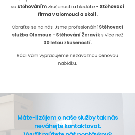
se
stěhováním
zkušenosti a hledáte -
S
těhovací
firma v Olomouci a okolí.
Obraťte se na nás. Jsme profesionální
Stěhovací
služba Olomouc - Stěhování Žeravík
s více než
30 letou zkušeností.
Rádi Vám vypracujeme nezávaznou cenovou
nabídku.
Máte-li zájem o naše služby tak nás
neváhejte kontaktovat.
Využít můžete náš poptávkový