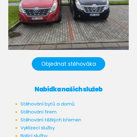
Objednat stěhováka
Nabídka našich služeb
Stěhování bytů a domů
Stěhování firem
Stěhování těžkých břemen
Vyklízecí služby
Balící služby