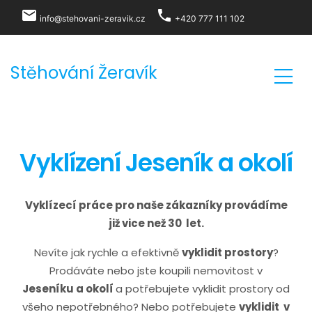
local_post_office
phone
info@stehovani-zeravik.cz
+420 777 111 102
Stěhování Žeravík
Vyklízení Jeseník a okolí
Vyklízecí práce pro naše zákazníky provádíme
již vice než 30 let.
Nevíte jak rychle a efektivně
vyklidit prostory
?
Prodáváte nebo jste koupili nemovitost v
Jeseníku a okolí
a potřebujete vyklidit prostory od
všeho nepotřebného? Nebo potřebujete
vyklidit v