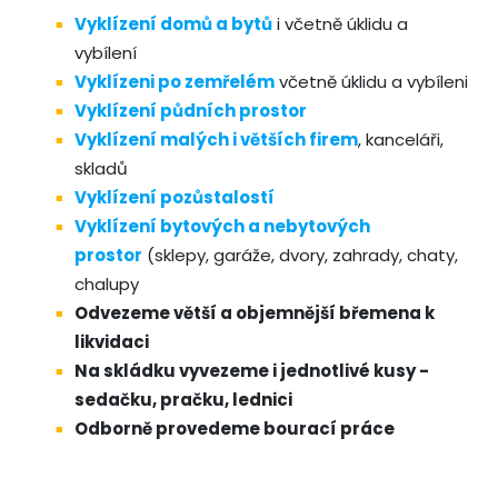
Vyklízení domů a bytů
i včetně úklidu a
vybílení
Vyklízeni po zemřelém
včetně úklidu a vybíleni
Vyklízení půdních prostor
Vyklízení malých i větších firem
, kanceláři,
skladů
Vyklízení pozůstalostí
Vyklízení bytových a nebytových
prostor
(sklepy, garáže, dvory, zahrady, chaty,
chalupy
Odvezeme větší a objemnější břemena k
likvidaci
Na skládku vyvezeme i jednotlivé kusy -
sedačku, pračku, lednici
Odborně provedeme bourací práce