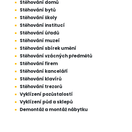
Stěhování domů
Stěhování bytů
Stěhování školy
Stěhování institucí
Stěhování úřadů
Stěhování muzeí
Stěhování sbírek umění
Stěhování vzácných předmětů
Stěhování firem
Stěhování kanceláří
Stěhování klavírů
Stěhování trezorů
Vyklízení pozůstalostí
Vyklízení půd a sklepů
Demontáž a montáž nábytku