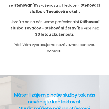
se
stěhováním
zkušenosti a hledáte -
S
těhovací
služba v Tovačově a okolí.
Obraťte se na nás. Jsme profesionální
Stěhovací
služba Tovačov - Stěhování Žeravík
s více než
30 letou zkušeností.
Rádi Vám vypracujeme nezávaznou cenovou
nabídku.
Máte-li zájem o naše služby tak nás
neváhejte kontaktovat.
Využít můžete náš poptávkový