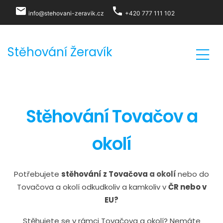
local_post_office
phone
info@stehovani-zeravik.cz
+420 777 111 102
Stěhování Žeravík
Stěhování Tovačov a
okolí
Potřebujete
stěhování z Tovačova
a okolí
nebo do
Tovačova a okolí odkudkoliv a kamkoliv v
ČR nebo v
EU?
Stěhujete se v rámci Tovačova a okolí? Nemáte