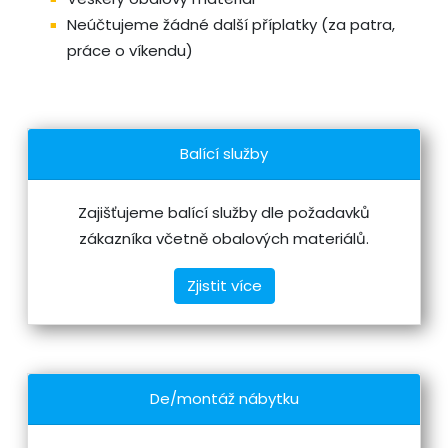
Neúčtujeme žádné další příplatky (za patra,
práce o víkendu)
Balící služby
Zajišťujeme balící služby dle požadavků
zákazníka včetně obalových materiálů.
Zjistit více
De/montáž nábytku