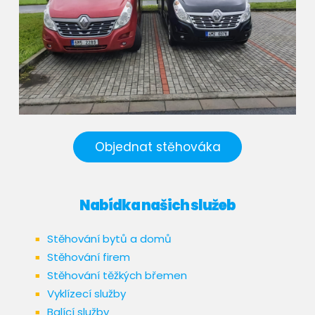
Objednat stěhováka
Nabídka našich služeb
Stěhování bytů a domů
Stěhování firem
Stěhování těžkých břemen
Vyklízecí služby
Balící služby