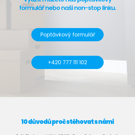
formulář nebo naši non-stop linku.
Poptávkový formulář
+420 777 111 102
10 důvodů proč stěhovat s námi