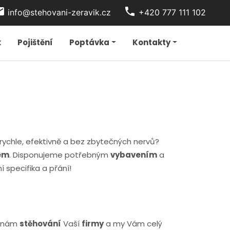
t_office
phone
info@stehovani-zeravik.cz
+420 777 111 102
k
Pojištění
Poptávka
Kontakty
, rychle, efektivně a bez zbytečných nervů?
rem
. Disponujeme potřebným
vybavením
a
í specifika a přání!
e nám
stěhování
Vaší
firmy
a my Vám celý