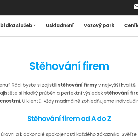
local_pos
bídka služeb
Uskladnění
Vozový park
Cení
Stěhování firem
u? Rádi byste si zajistili
stěhování firmy
v nejvyšší kvalitě
ajistěte si hladký průběh a perfektní výsledek
stěhování fi
enostmi
. U klientů, vždy maximálně zohledňujeme individuáln
Stěhování firem od A do Z
 úrovni a k dokonalé spokojenosti každého zákazníka. Svěřt