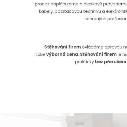
proces naplánujeme a bleskově provedem
kabely, počítačovou techniku a elektroni
sehraných profesion
Stěhování firem
ovládáme opravdu na j
také
výborná cena
.
Stěhování firem
je n
prakticky
bez přerušení