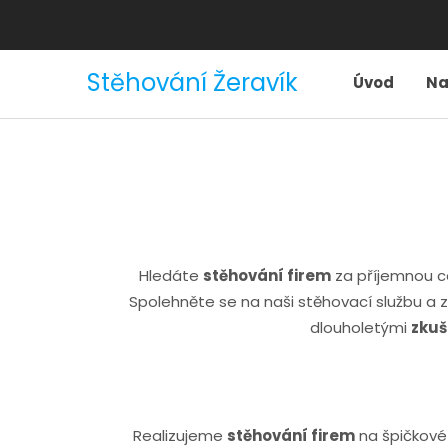
Stěhování Žeravík
Úvod
Na
Hledáte
stěhování firem
za příjemnou cen
Spolehněte se na naši stěhovací službu a z
dlouholetými
zkuš
Realizujeme
stěhování firem
na špičkové