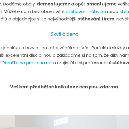
e. Dodáme obaly,
demontujeme
a opět
smontujeme
veške
ku. Můžete nám bez obav svěřit
stěhování nábytku
nebo
stěh
álů a objednejte si to nejvýhodnější
stěhování firem
. Neváh
Skvělá cena
edničku a brzy o tom přesvědčíme i Vás. Perfektní služby a 
aší excelentní disciplínou a zakládáme si na tom, že díky 
.
Obraťte se proto na nás
a zajistěte si profesionální
stěhov
Veškeré předběžné kalkulace cen jsou zdarma.