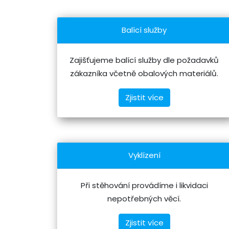
Balící služby
Zajišťujeme balící služby dle požadavků
zákazníka včetně obalových materiálů.
Zjistit více
Vyklízení
Při stěhování provádíme i likvidaci
nepotřebných věcí.
Zjistit více