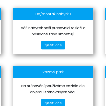
De/montáž nábytku
Váš nábytek naši pracovníci rozloží a
následně zase smontují.
Zjistit více
Vozový park
Na stěhování používáme vozidla dle
objemu stěhovaných věcí.
Zjistit více