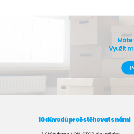
Máte-
Využít m
P
10 důvodů proč stěhovat s námi
Stěhujeme NON-STOP dle vašeho