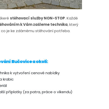
eškeré
stěhovací služby NON-STOP
. Každé
těhováním k Vám zašleme technika
, který
 co je ke zdárnému stěhování potřeba.
vání Bučovice a okolí:
nika k vytvoření cenové nabídky
a krabic
riál
ší příplatky (za patra, práce o víkendu)