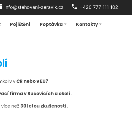
t_office
phone
info@stehovani-zeravik.cz
+420 777 111 102
k
Pojištění
Poptávka
Kontakty
lí
mkoliv v
ČR nebo v EU?
ací firma v Bučovicích a okolí.
 více než
30 letou zkušeností.