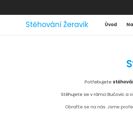
Stěhování Žeravík
Úvod
Na
S
Potřebujete
stěhován
Stěhujete se v rámci Bučovic a 
Obraťte se na nás. Jsme profe