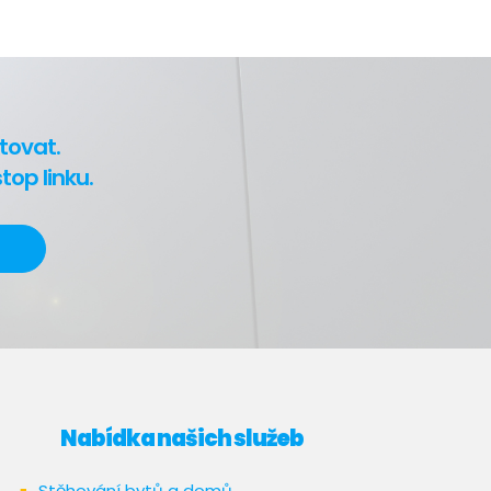
tovat.
op linku.
Nabídka našich služeb
Stěhování bytů a domů