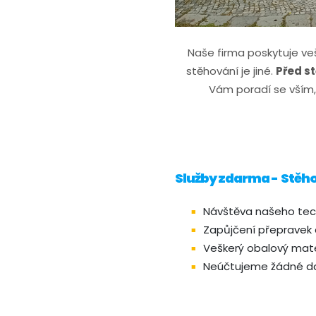
Naše firma poskytuje v
stěhování je jiné.
Před s
Vám poradí se vším,
Služby zdarma - Stěho
Návštěva našeho tech
Zapůjčení přepravek 
Veškerý obalový mate
Neúčtujeme žádné dal