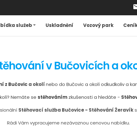
local_pos
bídka služeb
Uskladnění
Vozový park
Cení
těhování v Bučovicích a oko
í z Bučovic
a okolí
nebo do Bučovic a okolí odkudkoliv a ka
okolí? Nemáte se
stěhováním
zkušenosti a hledáte -
S
těhov
sionální
Stěhovací služba Bučovice - Stěhování Žeravík
s
Rádi Vám vypracujeme nezávaznou cenovou nabídku.