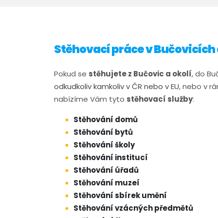
Stěhovací práce v Bučovicích 
​​​Pokud se
stěhujete z Bučovic a okolí
, do Bu
odkudkoliv kamkoliv v ČR nebo v EU
, nebo v rá
nabízíme Vám tyto
stěhovací služby
:
Stěhování domů
Stěhování bytů
Stěhování školy
Stěhování institucí
Stěhování úřadů
Stěhování muzeí
Stěhování sbírek umění
Stěhování vzácných předmětů