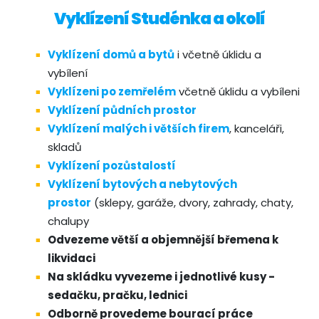
Vyklízení Studénka a okolí
Vyklízení domů a bytů
i včetně úklidu a
vybílení
Vyklízeni po zemřelém
včetně úklidu a vybíleni
Vyklízení půdních prostor
Vyklízení malých i větších firem
, kanceláři,
skladů
Vyklízení pozůstalostí
Vyklízení bytových a nebytových
prostor
(sklepy, garáže, dvory, zahrady, chaty,
chalupy
Odvezeme větší a objemnější břemena k
likvidaci
Na skládku vyvezeme i jednotlivé kusy -
sedačku, pračku, lednici
Odborně provedeme bourací práce