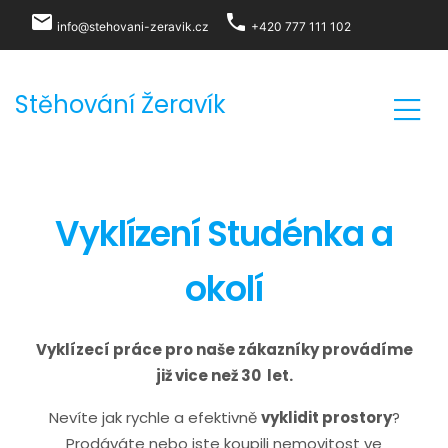
local_post_office
phone
info@stehovani-zeravik.cz
+420 777 111 102
Stěhování Žeravík
Vyklízení Studénka a
okolí
Vyklízecí práce pro naše zákazníky provádíme
již vice než 30 let.
Nevíte jak rychle a efektivně
vyklidit prostory
?
Prodáváte nebo jste koupili nemovitost ve