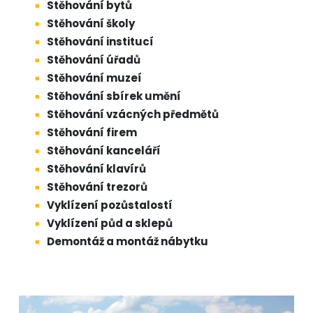
Stěhování bytů
Stěhování školy
Stěhování institucí
Stěhování úřadů
Stěhování muzeí
Stěhování sbírek umění
Stěhování vzácných předmětů
Stěhování firem
Stěhování kanceláří
Stěhování klavírů
Stěhování trezorů
Vyklízení pozůstalostí
Vyklízení půd a sklepů
Demontáž a montáž nábytku