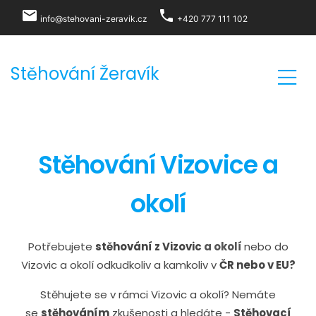
local_post_office
phone
info@stehovani-zeravik.cz
+420 777 111 102
Stěhování Žeravík
Stěhování Vizovice a
okolí
Potřebujete
stěhování z Vizovic
a okolí
nebo do
Vizovic a okolí odkudkoliv a kamkoliv v
ČR nebo v EU?
Stěhujete se v rámci Vizovic a okolí? Nemáte
se
stěhováním
zkušenosti a hledáte -
S
těhovací