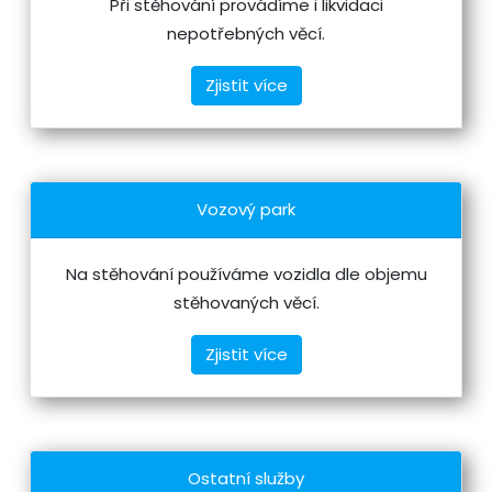
Při stěhování provádíme i likvidaci
nepotřebných věcí.
Zjistit více
Vozový park
Na stěhování používáme vozidla dle objemu
stěhovaných věcí.
Zjistit více
Ostatní služby