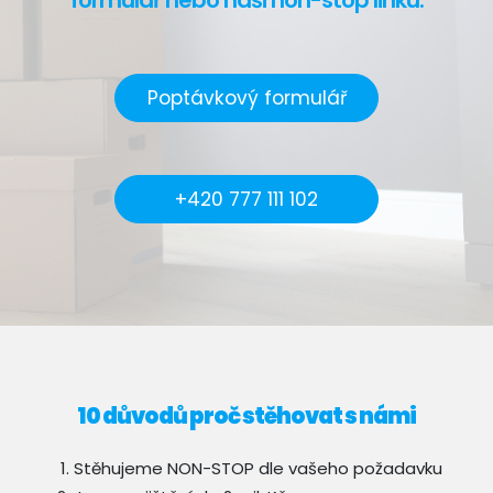
formulář nebo naši non-stop linku.
Poptávkový formulář
+420 777 111 102
10 důvodů proč stěhovat s námi
Stěhujeme NON-STOP dle vašeho požadavku