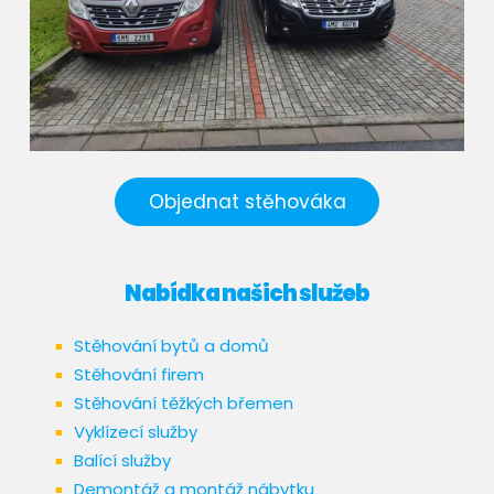
Objednat stěhováka
Nabídka našich služeb
Stěhování bytů a domů
Stěhování firem
Stěhování těžkých břemen
Vyklízecí služby
Balící služby
Demontáž a montáž nábytku