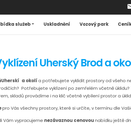
local_pos
bídka služeb
Uskladnění
Vozový park
Cení
yklízení Uherský Brod a oko
áUherskí
a okolí
a potřebujete vyklidit prostory od všeh
rodičích? Potřebujete vyklízení po zemřelém včetně úklidu? V
irem, skladů provádíme i na klič včetně vybílení prostor a úklid
e
pro Vás všechny prostory, které si určíte, v termínu dle Vaš
di Vám vypracujeme
nezávaznou cenovou
nabídku ještě d