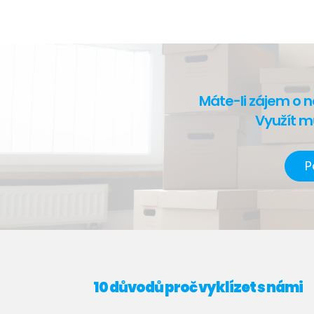
Máte-li zájem o n
Využít m
P
10 důvodů proč vyklízet s námi