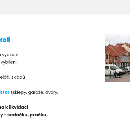
kolí
 vybílení
vybíleni
eláři, skladů
stor
(sklepy, garáže, dvory,
 k likvidaci
y - sedačku, pračku,