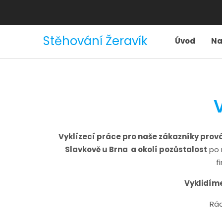
Stěhování Žeravík
Úvod
Na
V
Vyklízecí práce pro naše zákazníky prov
Slavkově u Brna a
okolí pozůstalost
po 
f
Vyklidím
Rá