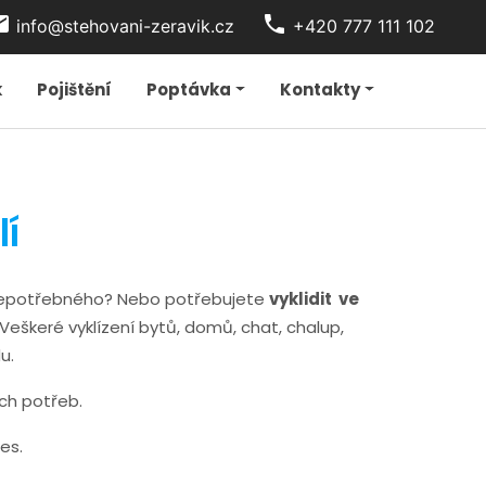
t_office
phone
info@stehovani-zeravik.cz
+420 777 111 102
k
Pojištění
Poptávka
Kontakty
lí
o nepotřebného? Nebo potřebujete
vyklidit ve
eškeré vyklízení bytů, domů, chat, chalup,
u.
ich potřeb.
nes.