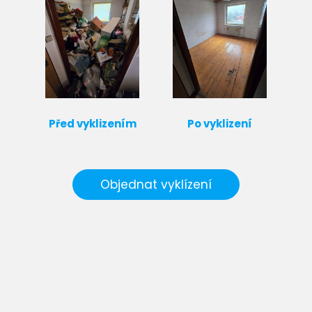
Před vyklizením
Po vyklizení
Objednat vyklízení