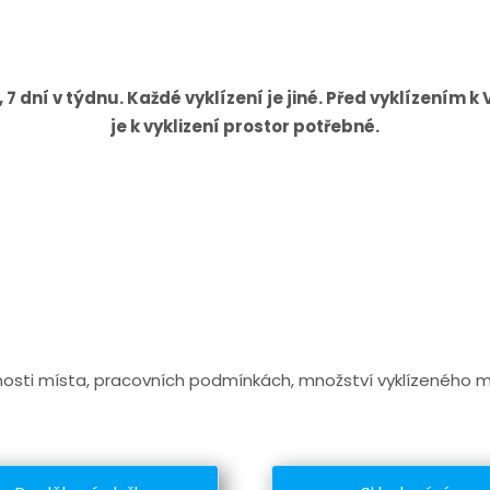
7 dní v týdnu. Každé vyklízení je jiné. Před vyklízením k
je k vyklizení prostor potřebné.
pnosti místa, pracovních podmínkách, množství vyklízeného m