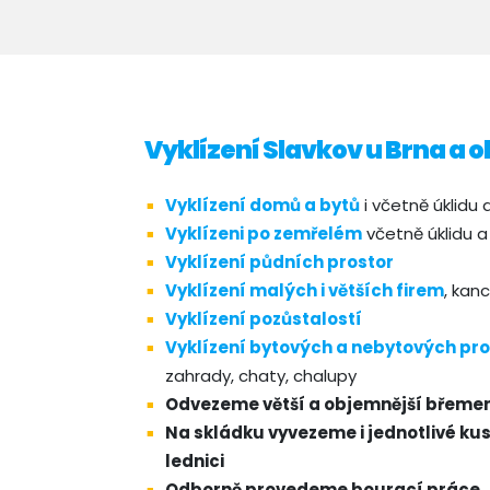
Vyklízení Slavkov u Brna a o
Vyklízení domů a bytů
i včetně úklidu a
Vyklízeni po zemřelém
včetně úklidu a 
Vyklízení půdních prostor
Vyklízení malých i větších firem
, kanc
Vyklízení pozůstalostí
Vyklízení bytových a nebytových pro
zahrady, chaty, chalupy
Odvezeme větší a objemnější břemena
Na skládku vyvezeme i jednotlivé kus
lednici
Odborně provedeme bourací práce