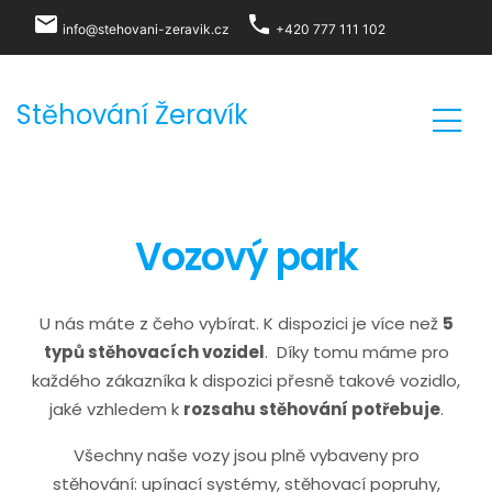
local_post_office
phone
info@stehovani-zeravik.cz
+420 777 111 102
Stěhování Žeravík
Vozový park
U nás máte z čeho vybírat. K dispozici je více než
5
typů stěhovacích vozidel
. Díky tomu máme pro
každého zákazníka k dispozici přesně takové vozidlo,
jaké vzhledem k
rozsahu stěhování potřebuje
.
Všechny naše vozy jsou plně vybaveny pro
stěhování: upínací systémy, stěhovací popruhy,