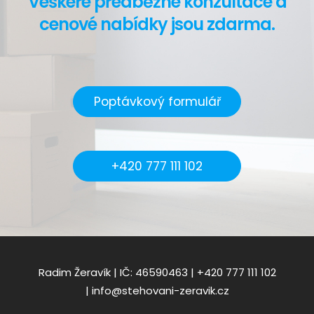
Veškeré předběžné konzultace a
cenové nabídky jsou zdarma.
Poptávkový formulář
+420 777 111 102
Radim Žeravík | IČ: 46590463 |
+420 777 111 102
|
info@stehovani-zeravik.cz