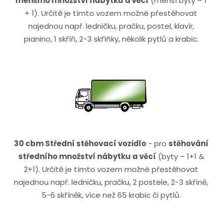
menšího množství nábytku a věcí
(menší byty – 1
+ 1). Určitě je tímto vozem možné přestěhovat
najednou např. ledničku, pračku, postel, klavír,
pianino, 1 skříň, 2-3 skříňky, několik pytlů a krabic.
30 cbm Střední stěhovací vozidlo
- pro
stěhování
středního množství nábytku a věcí
(byty – 1+1 &
2+1). Určitě je tímto vozem možné přestěhovat
najednou např. ledničku, pračku, 2 postele, 2-3 skříně,
5-6 skříněk, více než 65 krabic či pytlů.