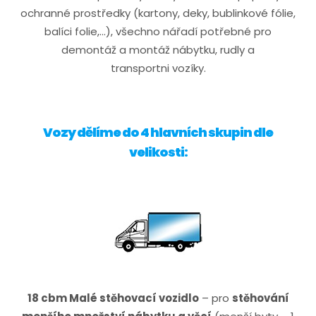
ochranné prostředky (kartony, deky, bublinkové fólie,
balíci folie,...), všechno nářadí potřebné pro
demontáž a montáž nábytku, rudly a
transportni vozíky.
Vozy dělíme do 4 hlavních skupin dle
velikosti:
18 cbm Malé stěhovací vozidlo
– pro
stěhování